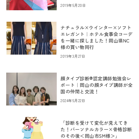
2019年5月20日
ナチュラル×ウインター×ソフト
エレガント｜ホテル食事会コーデ
を一緒に探しました！岡山県NC
様の買い物同行
2019年3月27日
顔タイプ診断®認定講師勉強会レ
ポート｜岡山の顔タイプ講師が全
国の仲間と交流！
2024年5月22日
「診断を受けて変化が見えてき
た！パーソナルカラー×骨格診断
のその後＜岡山市SM様＞」