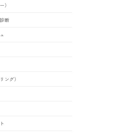
ー）
診断
ュ
リング）
ト