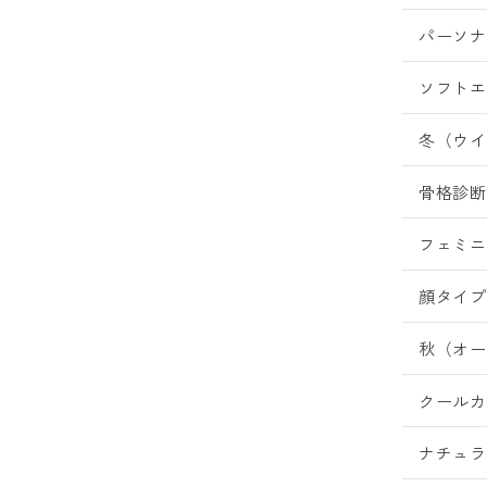
パーソナ
ソフトエ
冬（ウイ
骨格診断
フェミニ
顔タイプ
秋（オー
クールカ
ナチュラ