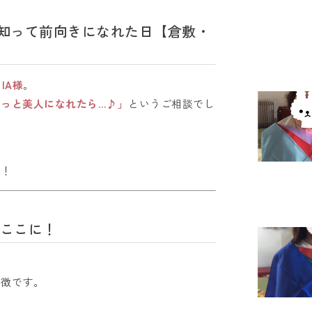
を知って前向きになれた日【倉敷・
IA様
。
っと美人になれたら…♪」
というご相談でし
ね！
ここに！
特徴です。