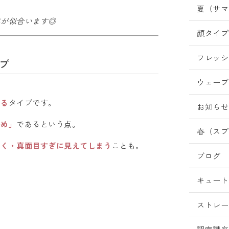
夏（サマ
ベが似合います◎
顔タイプ
フレッシ
プ
ウェーブ
ある
タイプです。
お知らせ
多め」
であるという点。
春（スプ
しく・真面目すぎに見えてしまう
ことも。
ブログ
キュート
！
ストレー