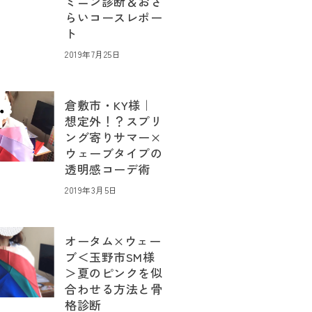
ミニン診断＆おさ
らいコースレポー
ト
2019年7月25日
倉敷市・KY様｜
想定外！？スプリ
ング寄りサマー×
ウェーブタイプの
透明感コーデ術
2019年3月5日
オータム×ウェー
ブ＜玉野市SM様
＞夏のピンクを似
合わせる方法と骨
格診断