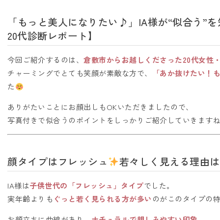
「もっと美人になりたい♪」IA様が“似合う”
20代診断レポート】
今回ご紹介するのは、
倉敷市からお越しくださった20代女性・
チャーミングでとても笑顔が素敵な方で、
「あか抜けたい！も
た
ありがたいことにお顔出しもOKいただきましたので、
写真付きで似合うのポイントをしっかりご紹介していきます
顔タイプはフレッシュ
若々しく見える理由は
IA様は
子供世代の「フレッシュ」タイプ
でした。
実年齢よりも
ぐっと若く見られる方が多い
のがこのタイプの
お顔立ちに曲線があり、
ナチュラルで親しみやすい印象
。