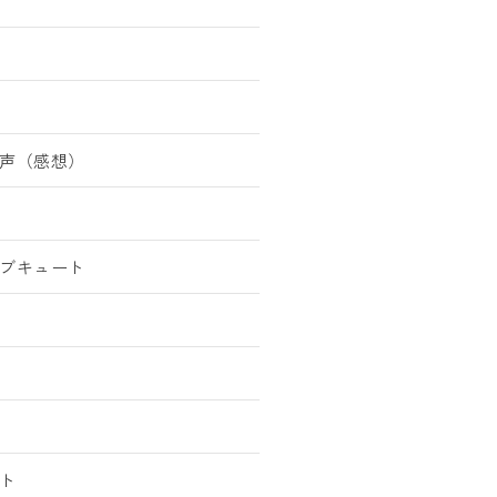
声（感想）
ブキュート
ト