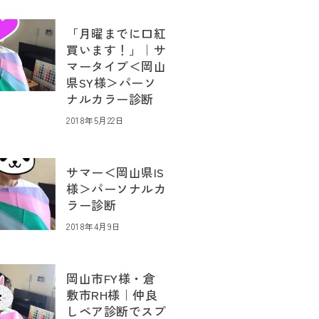
「月曜までに口紅
買います！」｜サ
マータイプ＜岡山
県SY様＞パーソ
ナルカラー診断
2018年5月22日
サマー＜岡山県IS
様＞パーソナルカ
ラー診断
2018年4月9日
岡山市FY様・倉
敷市RH様｜仲良
しペア診断でスプ