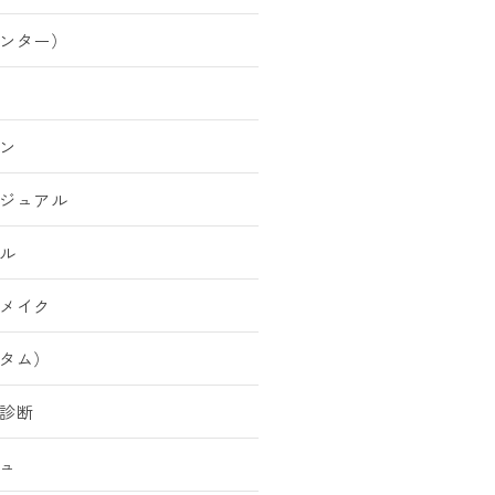
ンター）
ン
ジュアル
ル
メイク
タム）
診断
ュ