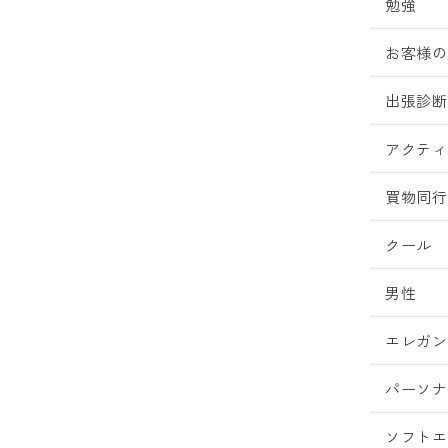
勉強
お客様の
出張診断
アクティ
買物同行
クール
男性
エレガン
パーソナ
ソフトエ