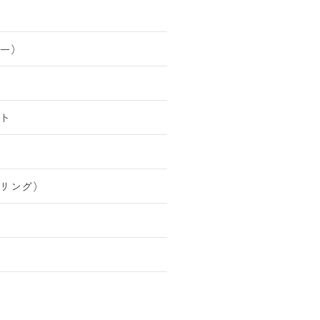
ー）
ト
リング）