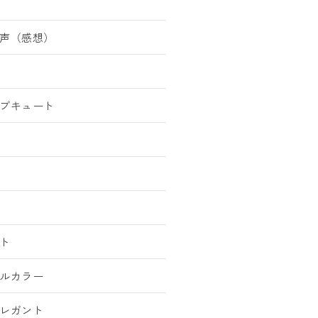
声（感想）
ブキュート
ト
ルカラー
レガント