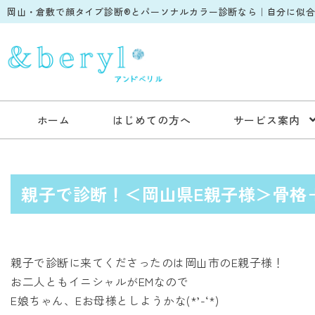
岡山・倉敷で顔タイプ診断®︎とパーソナルカラー診断なら｜自分に似合う
ホーム
はじめての方へ
サービス案内
親子で診断！＜岡山県E親子様＞骨格
親子で診断に来てくださったのは岡山市のE親子様！
お二人ともイニシャルがEMなので
E娘ちゃん、Eお母様としようかな(*’-‘*)