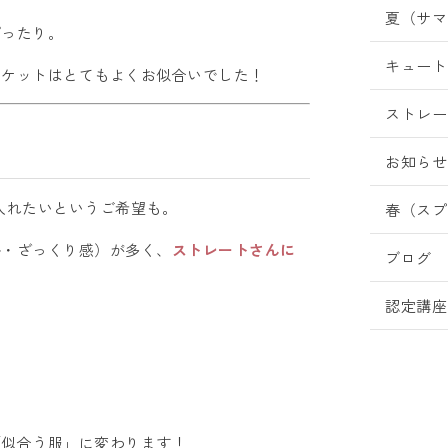
夏（サマ
ぴったり。
キュート
ャケットはとてもよくお似合いでした！
ストレー
お知らせ
入れたいというご希望も。
春（スプ
ル・ざっくり感）が多く、
ストレートさんに
ブログ
認定講座
「似合う服」に変わります！