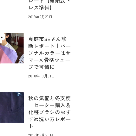
レート【結婚式ド
レス準備】
2019年2月23日
真庭市SEさん診
断レポート｜パー
ソナルカラーはサ
マー×骨格ウェー
ブで可憐に
2018年10月31日
秋の気配と冬支度
｜セーター購入＆
化粧ブラシのおす
すめ洗い方レポー
ト
2017年8月30日