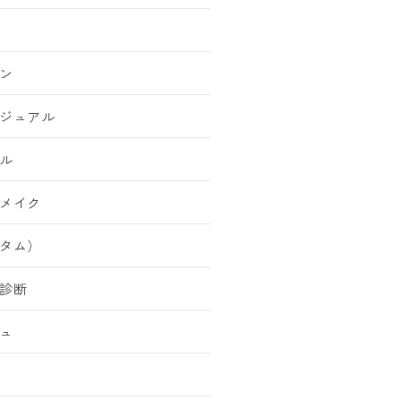
ン
ジュアル
ル
メイク
タム）
診断
ュ