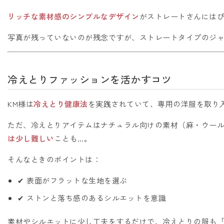
リッチな素材感のシンプルなデザイン
がストレートさんには
写真が残っていないのが残念ですが、ストレートタイプのジ
冷えとりファッションを活かすコツ
KM様は
冷えとり健康法
を実践されていて、専用の洋服を取り
ただ、冷えとりアイテムはナチュラル向けの素材（麻・ウー
は少し難しい
ことも…。
そんなときのポイントは：
✔ 表面がフラットな生地を選ぶ
✔ ストンと落ち感のあるシルエットを意識
素材やシルエットに少し工夫をするだけで、冷えとりの服も