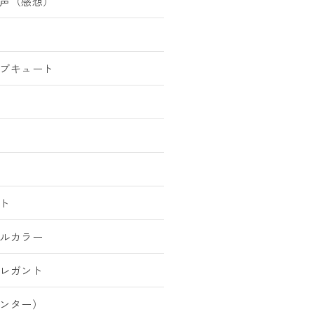
声（感想）
ブキュート
ト
ルカラー
レガント
ンター）