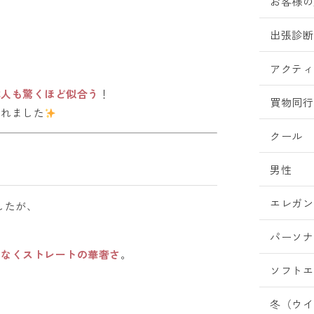
お客様の
出張診断
アクティ
本人も驚くほど似合う
！
買物同行
されました
クール
男性
エレガン
したが、
パーソナ
はなくストレートの華奢さ
。
ソフトエ
冬（ウイ