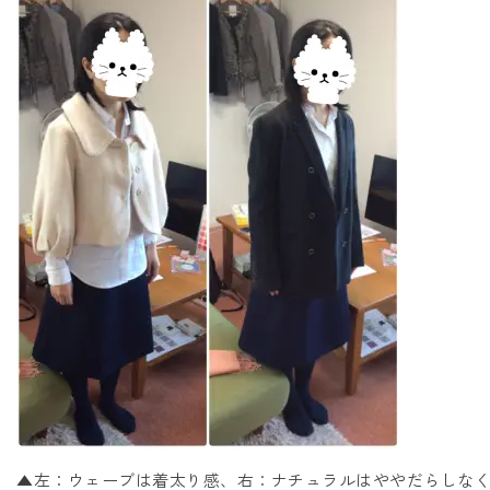
▲左：ウェーブは着太り感、右：ナチュラルはややだらしな