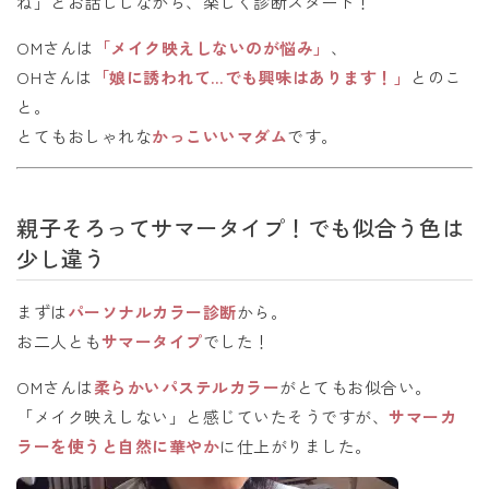
ね」とお話ししながら、楽しく診断スタート！
OMさんは
「メイク映えしないのが悩み」
、
OHさんは
「娘に誘われて…でも興味はあります！」
とのこ
と。
とてもおしゃれな
かっこいいマダム
です。
親子そろってサマータイプ！でも似合う色は
少し違う
まずは
パーソナルカラー診断
から。
お二人とも
サマータイプ
でした！
OMさんは
柔らかいパステルカラー
がとてもお似合い。
「メイク映えしない」と感じていたそうですが、
サマーカ
ラーを使うと自然に華やか
に仕上がりました。