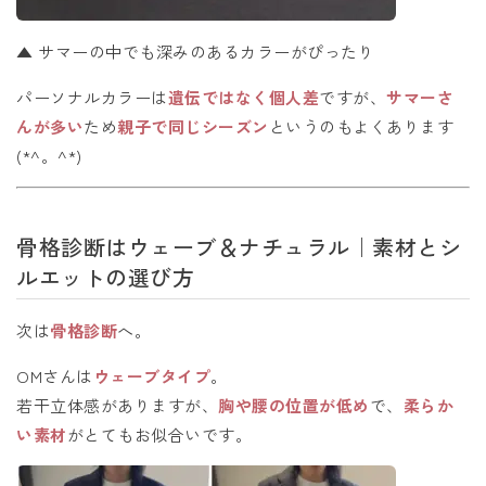
▲ サマーの中でも深みのあるカラーがぴったり
パーソナルカラーは
遺伝ではなく個人差
ですが、
サマーさ
んが多い
ため
親子で同じシーズン
というのもよくあります
(*^。^*)
骨格診断はウェーブ＆ナチュラル｜素材とシ
ルエットの選び方
次は
骨格診断
へ。
OMさんは
ウェーブタイプ
。
若干立体感がありますが、
胸や腰の位置が低め
で、
柔らか
い素材
がとてもお似合いです。