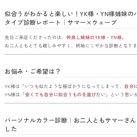
似合うがわかると楽しい！YK様・YN様姉妹
タイプ診断レポート｜サマー×ウェーブ
先日ご来店くださったのは、
仲良し姉妹のYK様・YN様
。
お二人ともとても親しみやすく、終始にこやかな診断となりまし
お悩み・ご希望は？
YK様は「いつも似たような服ばかりになってしまって、
自分
YN様は「
安くても自分に似合うものを選びたい
」という思い
パーソナルカラー診断｜お二人ともサマーさん
した