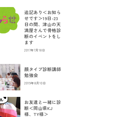
追記あり＜お知ら
せです＞19日-23
日の間、津山の天
満屋さんで骨格診
断のイベントをし
ます
2017年7月18日
顔タイプ診断講師
勉強会
2019年8月10日
お友達と一緒に診
断＜岡山県KJ
様、TY様＞