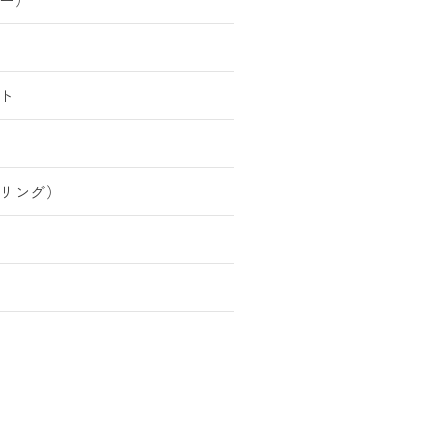
ト
リング）