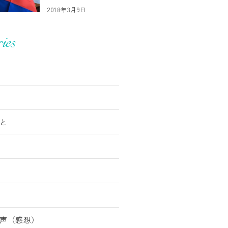
2018年3月9日
ies
と
声（感想）