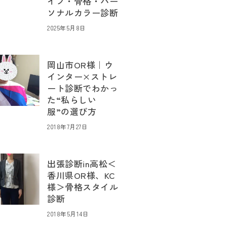
イプ・骨格・パー
ソナルカラー診断
2025年5月8日
岡山市OR様｜ウ
インター×ストレ
ート診断でわかっ
た“私らしい
服”の選び方
2018年7月27日
出張診断in高松＜
香川県OR様、KC
様＞骨格スタイル
診断
2018年5月14日