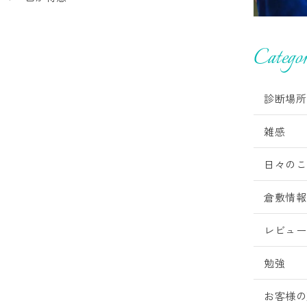
Categor
診断場所
雑感
日々のこ
倉敷情報
レビュー
勉強
お客様の