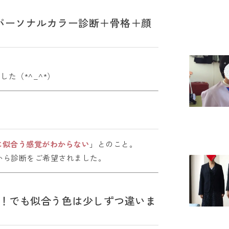
のパーソナルカラー診断＋骨格＋顔
た（*^_^*）
に似合う感覚がわからない
」とのこと。
から診断をご希望されました。
！でも似合う色は少しずつ違いま