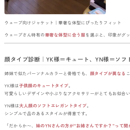
ウェーブ向けジャケット｜華奢な体型にぴったりフィット
ウェーブさん特有の
華奢な体型に合う服
を選ぶと、印象がグ
顔タイプ診断｜YK様＝キュート、YN様＝ソフ
姉妹で似たパーソナルカラーと骨格でも、
顔タイプが異なる
YK様は
子供顔のキュートタイプ
。
可愛らしいデザインや小ぶりなアクセサリーがとてもお似合
YN様は
大人顔のソフトエレガントタイプ
。
シンプルで品のあるスタイルが得意です。
「だからか〜、
妹のYNさんの方が“お姉さんですか？”って聞