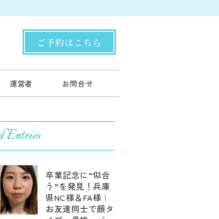
ご予約はこちら
運営者
お問合せ
d Entries
卒業記念に“似合
う”を発見！兵庫
県NC様＆FA様｜
お友達同士で顔タ