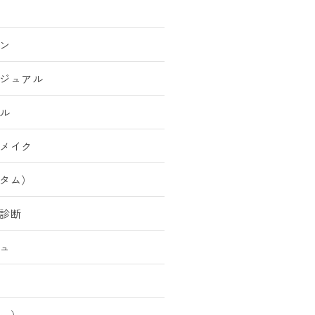
ン
ジュアル
ル
メイク
タム）
診断
ュ
ー）