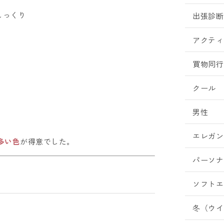
しっくり
出張診断
アクティ
買物同行
クール
男性
エレガン
多い色
が得意でした。
パーソナ
ソフトエ
冬（ウイ