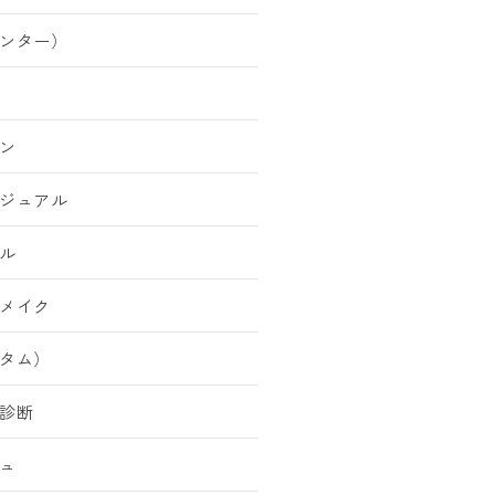
ンター）
ン
ジュアル
ル
メイク
タム）
診断
ュ