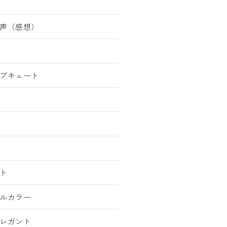
声（感想）
ブキュート
ト
ルカラー
レガント