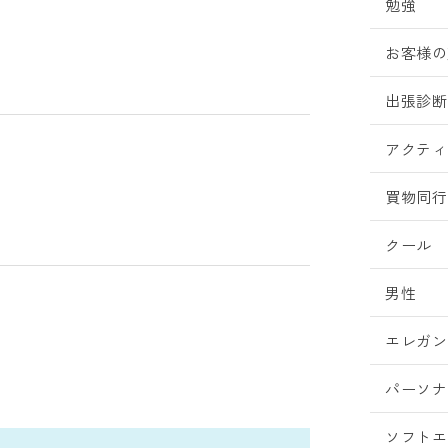
勉強
お客様の
出張診断
アクティ
買物同行
クール
男性
エレガン
パーソナ
ソフトエ