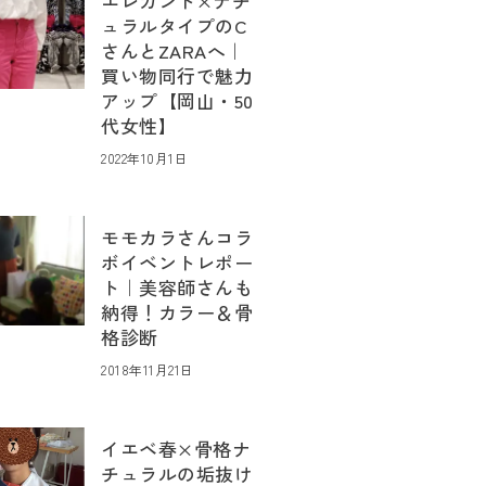
エレガント×ナチ
ュラルタイプのC
さんとZARAへ｜
買い物同行で魅力
アップ【岡山・50
代女性】
2022年10月1日
モモカラさんコラ
ボイベントレポー
ト｜美容師さんも
納得！カラー＆骨
格診断
2018年11月21日
イエベ春×骨格ナ
チュラルの垢抜け